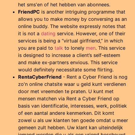
het sms'en of het hebben van abonnees.
FriendPC
is another intriguing programme that
allows you to make money by conversing as an
online buddy. The website expressly notes that
it is not a
dating
service. However, one of their
services is being a “virtual girlfriend,” in which
you are paid to
talk
to lonely
men
. This service
is designed to increase a client’s self-esteem
and make ex-partners envious. This service
would definitely necessitate some flirting.
RentaCyberFriend
- Rent a Cyber Friend is nog
zo'n online chatsite waar u geld kunt verdienen
door met vreemden te praten. U kunt met
mensen matchen via Rent a Cyber Friend op
basis van identificatie, interesses, werk, politiek
of een aantal andere kenmerken. Dit komt
zowel u als uw klanten ten goede omdat u meer
gemeen zult hebben. Uw klant kan uiteindelijk
iemand worden die u als een vriend beschouwt.