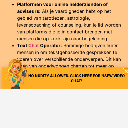
Platformen voor online helderzienden of
adviseurs:
Als je vaardigheden hebt op het
gebied van tarotlezen, astrologie,
levenscoaching of counseling, kun je lid worden
van platforms die je in contact brengen met
mensen die op zoek zijn naar begeleiding.
Text
Chat
Operator:
Sommige bedrijven huren
mensen in om tekstgebaseerde gesprekken te
voeren over verschillende onderwerpen. Dit kan
gaan van ongedwongen chatten tot meer op
volwassenen gerichte inhoud. Zorg er wel voor
NO NUDITY ALLOWED. CLICK HERE FOR NSFW VIDEO
dat je je goed voelt bij de aard van het werk
CHAT!
voordat je voor deze optie kiest.
Taaluitwisseling:
Als je vloeiend meerdere talen
spreekt, kun je taaluitwisselingsdiensten
aanbieden waarbij je anderen helpt om jouw
moedertaal te leren in ruil voor het leren van de
hunne. Tandem en HelloTalk zijn voorbeelden
van platforms voor taaluitwisseling.