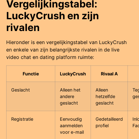
Vergelijkingstabel:
LuckyCrush en zijn
rivalen
Hieronder is een vergelijkingstabel van LuckyCrush
en enkele van zijn belangrijkste rivalen in de live
video chat en dating platform ruimte:
Functie
LuckyCrush
Rivaal A
Geslacht
Alleen het
Alleen
Te
andere
hetzelfde
ge
geslacht
geslacht
Registratie
Eenvoudig
Gedetailleerd
In
aanmelden
profiel
Fa
voor e-mail