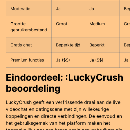
Moderatie
Ja
Ja
Be
Grootte
Groot
Medium
Gr
gebruikersbestand
Gratis chat
Beperkte tijd
Beperkt
Be
Premium functies
Ja ($$)
Ja ($$)
Ja 
Eindoordeel: :LuckyCrush
beoordeling
LuckyCrush geeft een verfrissende draai aan de live
videochat en datingscene met zijn willekeurige
koppelingen en directe verbindingen. De eenvoud en
het gebruiksgemak van het platform maken het
toegankelijk voor een breed scala aan gebruikers die