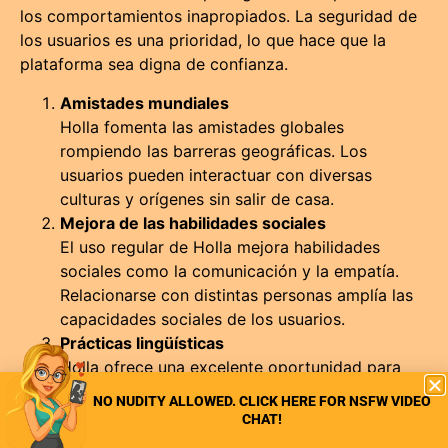
los comportamientos inapropiados. La seguridad de
los usuarios es una prioridad, lo que hace que la
plataforma sea digna de confianza.
Amistades mundiales
Holla fomenta las amistades globales
rompiendo las barreras geográficas. Los
usuarios pueden interactuar con diversas
culturas y orígenes sin salir de casa.
Mejora de las habilidades sociales
El uso regular de Holla mejora habilidades
sociales como la comunicación y la empatía.
Relacionarse con distintas personas amplía las
capacidades sociales de los usuarios.
Prácticas lingüísticas
Holla ofrece una excelente oportunidad para
practicar nuevos idiomas. Los usuarios pueden
NO NUDITY ALLOWED. CLICK HERE FOR NSFW VIDEO
interactuar con hablantes nativos de distintos
CHAT!
países, mejorando sus conocimientos