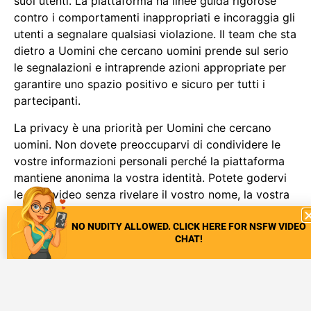
suoi utenti. La piattaforma ha linee guida rigorose
contro i comportamenti inappropriati e incoraggia gli
utenti a segnalare qualsiasi violazione. Il team che sta
dietro a Uomini che cercano uomini prende sul serio
le segnalazioni e intraprende azioni appropriate per
garantire uno spazio positivo e sicuro per tutti i
partecipanti.
La privacy è una priorità per Uomini che cercano
uomini. Non dovete preoccuparvi di condividere le
vostre informazioni personali perché la piattaforma
mantiene anonima la vostra identità. Potete godervi
le chat video senza rivelare il vostro nome, la vostra
posizione o qualsiasi altro dettaglio personale, a
meno che non decidiate di farlo volontariamente.
NO NUDITY ALLOWED. CLICK HERE FOR NSFW VIDEO
CHAT!
Tutto questo per favorire un senso di sicurezza e
proteggere la vostra privacy.
Quindi, se siete alla ricerca di una piattaforma che
offra eccitanti chat video casuali, opzioni di