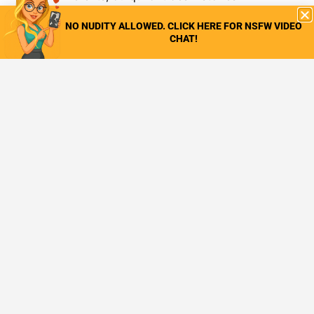
fascinantes à partager.
NO NUDITY ALLOWED. CLICK HERE FOR NSFW VIDEO
Une autre caractéristique fantastique de Chat gay
CHAT!
gratuit est l'option d'appariement par sexe. Vous
pouvez sélectionner le sexe de la personne avec
laquelle vous souhaitez être mis en relation. Cette
fonction vous permet de mieux contrôler votre
expérience de chat et de vous connecter avec des
personnes qui correspondent à vos intérêts ou à vos
préférences. Il s'agit de trouver les conversations qui
déclenchent une connexion.
Chat gay gratuit s'attache également à offrir un
environnement sûr et respectueux à ses utilisateurs.
La plateforme dispose de directives strictes contre
les comportements inappropriés et encourage les
utilisateurs à signaler toute violation. L'équipe qui se
trouve derrière Chat gay gratuit prend les rapports
au sérieux et prend les mesures appropriées pour