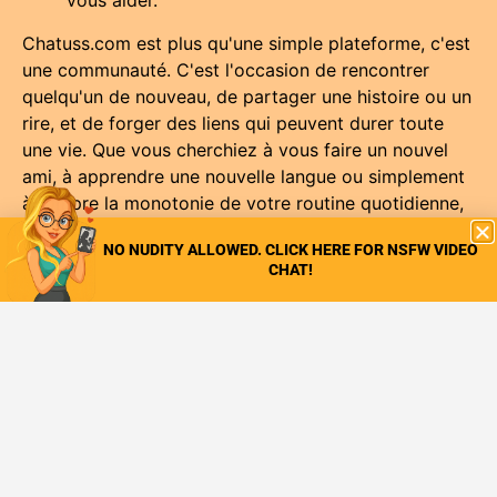
vous aider.
Chatuss.com est plus qu'une simple plateforme, c'est
une communauté. C'est l'occasion de rencontrer
quelqu'un de nouveau, de partager une histoire ou un
rire, et de forger des liens qui peuvent durer toute
une vie. Que vous cherchiez à vous faire un nouvel
ami, à apprendre une nouvelle langue ou simplement
à rompre la monotonie de votre routine quotidienne,
Chatuss.com vous invite à embarquer pour un
NO NUDITY ALLOWED. CLICK HERE FOR NSFW VIDEO
voyage de découverte, une conversation à la fois.
CHAT!
Êtes-vous prêt à vous connecter au monde ? Plongez
dans l'expérience Chatuss et découvrez les
possibilités infinies qui s'offrent à vous. Bienvenue
sur Chatuss.com - là où le monde se rencontre en
face à face.
DÉMARRAGE DE LA CHATTE