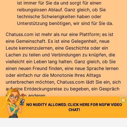
ist immer für Sie da und sorgt für einen
reibungslosen Ablauf. Ganz gleich, ob Sie
technische Schwierigkeiten haben oder
Unterstützung benötigen, wir sind für Sie da.
Chatuss.com ist mehr als nur eine Plattform; es ist
eine Gemeinschaft. Es ist eine Gelegenheit, neue
Leute kennenzulernen, eine Geschichte oder ein
Lachen zu teilen und Verbindungen zu knüpfen, die
vielleicht ein Leben lang halten. Ganz gleich, ob Sie
einen neuen Freund finden, eine neue Sprache lernen
oder einfach nur die Monotonie Ihres Alltags
unterbrechen möchten, Chatuss.com lädt Sie ein, sich
auf eine Entdeckungsreise zu begeben, ein Gespräch
nach dem anderen.
NO NUDITY ALLOWED. CLICK HERE FOR NSFW VIDEO
Sind Sie also bereit, sich mit der Welt zu verbinden?
CHAT!
Tauchen Sie ein in das Chatuss-Erlebnis und
entdecken Sie die unendlichen Möglichkeiten, die Sie
erwarten. Willkommen bei Chatuss.com - wo sich die